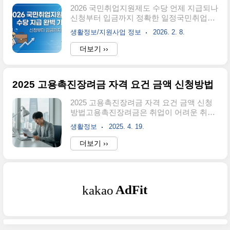
단계별 절차가 있으며, 첫 지급까지 평균 2
2026 국민취업지원제도 수당 언제 지급되나
개월 정도 소요됩니다. 이 글에서는 각 단계
신청부터 입금까지 정확한 일정국민취업지
별 정확한 지급일과, 지급이 늦어질 수 있는
원제도 참여를 결정했다면 가장 궁금한 것
경우까지 실제 사례 중심으로 정리합니다. -
생활정보/지원사업 정보
2026. 2. 8.
이 "수당이 정확히 언제 들어오는가"입니다.
->구직촉진수당 지급일 핵심 정리📌 기본
특히 생계비 마련이 급한 상황이라면 입금
더보기 ››
지급 원칙국민취업지원제도 구직촉진수당
시점을 정확히 알아야 재정 계획을 세울 수
은 신청일 기준 14일 이내(영업일 기준)에
있습니다.구직촉진수당 지급일 - 핵심 원칙
본인 명의 계좌로 입..
구직촉진수당은 구직활동 이행 확인 후 신
2025 고용촉진장려금 자격 요건 금액 신청방법
청한 날로부터 14일 이내에 지급됩니다.이
것이 고용노동부가 공식적으로 안내하는 기
2025 고용촉진장려금 자격 요건 금액 신청
본 원칙입니다. 단, 여기서 '14일'은 휴일을
방법고용촉진장려금은 취업이 어려운 취약
제외한 영업일 기준입니다.2026년 달라진
계층 구직자를 정규직으로 채용한 사업주에
지급 금액2026년부터 구직촉진수당이 기존
생활정보
2025. 4. 19.
게 인건비 일부를 지원하는 제도입니다. 이
월 50만원에서 월 60만원으로 인상되었습니
를 통해 기업은 인건비 부담을 줄이고, 구직
더보기 ››
다. 6개월간 총 360만원을 받을 수 있게 된
자는 안정적인 일자리를 얻을 수 있습니다.
것입니다.월 60만원 × 6개월 = 총 360만원
지금이 바로 이 제도를 활용하여 인재를 확
출처: 고용노동부 2026년 ..
보하고 기업의 경쟁력을 높일 수 있는 기회
입니다.고용촉진장려금 신청 바로가기👆✅
신청 방법 고용촉진장려금 신청은 온라인과
오프라인 모두 가능합니다. 온라인 신청은
고용노동부의 고용지원금 포털을 통해 진행
되며, 사업주는 회원가입 후 필요한 서류를
제출하면 됩니다. 오프라인 신청은 관할 고