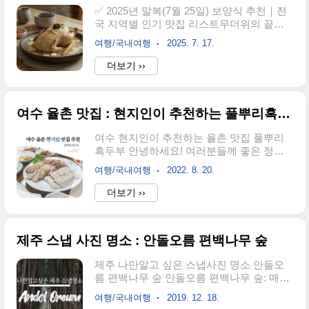
세워보세요.1. 보령 머드축제 (2025.07.25 ~
✅ 2025년 말복(7월 25일) 보양식 추천｜전
08.10)장소: 충남 보령 대천해수욕장기간:
국 지역별 인기 맛집 리스트무더위의 끝자
2025년 7월 25일(금) ~ 8월 10일(일)공식 홈
락, **말복(2025년 7월 25일)**이 성큼 다가
페이지: mudfestival.or.kr여름 대표 축제의
여행/국내여행
2025. 7. 17.
왔습니다. 올여름 지친 몸과 마음을 다스릴
원탑, 바로 보령 머드축제입니다.세계적인
시간, 바로 보양식이 필요한 때인데요. 말복
더보기 ››
인기를 끌고 있는 축제로, 매년 수많은 외국
에는 예로부터 기력 회복과 면역력 강화를
인 관광객과 국내 여..
위해 특별한 음식을 즐기는 풍습이 있습니
다.이번 글에서는 2025년 여름 말복에 즐기
여수 율촌 맛집 : 현지인이 추천하는 풀뿌리흑두부
기 좋은 전국의 보양식 맛집을 지역별로 소
개해드릴게요. 가족, 연인, 친구와 함께 더위
여수 현지인이 추천하는 율촌 맛집 풀뿌리
를 이겨낼 최고의 한 끼를 찾아보세요!🥄 말
흑두부 안녕하세요! 여러분들께 좋은 정보
복에 먹는 대표 보양식은?말복에는 주로 아
를 전달해드리는 로드리입니다. 지난 주말,
래와 같은 보양식이 사랑받고 있습니다:보
여행/국내여행
2022. 8. 20.
몇년만에 가족들과 함께 전남 여수로 휴가
양식 종류효능특징삼계탕면역력 강화, 원기
를 다녀왔습니다. 온 가족이 함께하는 휴가
더보기 ››
회복닭고기 + 인삼 + 대추 등 약재장어구이
라 "잘먹고 놀다오자"가 이번 여행의 콘셉트
스태미나 보강고단백, 기력 충전추어탕단백
였는데요. 장남인 제가 여러 정보통을 이용
질 보충, 혈액순환미꾸라지..
해서 맛집, 즐길거리 등 많은 정보를 알아보
제주 스냅 사진 명소 : 안돌오름 편백나무 숲
게 되었습니다. 그에 따라 여행을 다녀와서
온 가족들이 만족해 했던 식당 한 곳을 여러
제주 나만알고 싶은 스냅사진 명소 안돌오
분들께 소개해드리려고 합니다. 여수 율촌
름 편백나무 숲 안돌오름 편백나무 숲: 매력
맛집 '풀뿌리흑두부' 여수 율촌 현지인 맛집
적인 스냅사진 명소 이색적이고 뭔가 나만
'풀뿌리 흑두부'는 전남 여수시 율촌면 가장
여행/국내여행
2019. 12. 18.
알고 싶은 장소에서 사진을 찍고 싶다면 제
리에 있는 한적한 시골 마을에 위치해있습