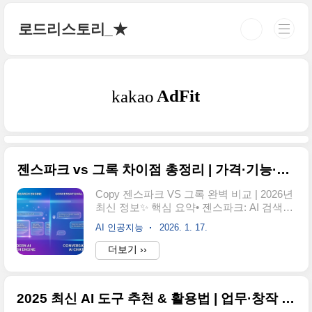
본문 바로가기
로드리스토리_★
젠스파크 vs 그록 차이점 총정리 | 가격·기능·장단점 비교
Copy 젠스파크 VS 그록 완벽 비교 | 2026년
최신 정보✨ 핵심 요약• 젠스파크: AI 검색엔
진 + 올인원 에이전트 (문서, 슬라이드, 스프
AI 인공지능
2026. 1. 17.
레드시트 등 다양한 작업 가능)• 그록: X(트
위터) 기반 대화형 AI 챗봇 (실시간 정보, 이
더보기 ››
미지 생성 특화)• 젠스파크는 업무 생산성,
그록은 실시간 정보 접근에 최적화• 2026년
1월 기준 최신 정보로 작성📌 젠스파크
2025 최신 AI 도구 추천 & 활용법 | 업무·창작 효율 200% 높이기
(Genspark)란?젠스파크는 2023년 출시된