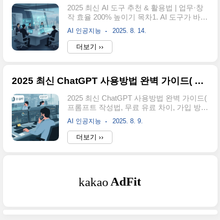
AI 기반 검색엔진이자 지능형 에이전트 플
2025 최신 AI 도구 추천 & 활용법 | 업무·창
랫폼입니다. 단순한 질문-답변을 넘어 실시
작 효율 200% 높이기 목차1. AI 도구가 바꾼
간으로 맞춤형 웹페이지를 생성하는 '스파
우리의 일상2. 분야별 추천 AI 도구텍스트·
크페이지'와 문서, 슬라이드, 스프레드시트
AI 인공지능
2025. 8. 14.
콘텐츠 제작 AI이미지·디자인 AI영상·음성
자동 생성 기능을 제공합니다.🎯 젠스파크
AI데이터 분석·업무 자동화 AI3. AI 활용 팁
더보기 ››
의 핵심 기능🔍 AI 검색 엔진실시간 웹 검색
– 퀄리티 높이는 비법4. 활용 사례5. 결론 –
과 출처 명시로 신뢰도 높은 정보 제공..
AI는 선택이 아닌 필수1. AI 도구가 바꾼 우
리의 일상2025년 현재, AI는 더 이상 전문가
2025 최신 ChatGPT 사용방법 완벽 가이드( 프롬프트 작성법, 무료 유료 차이, 가입 방법)
만의 영역이 아닙니다. 보고서 작성, 마케팅
콘텐츠 제작, 데이터 분석, 이미지·영상 제작
2025 최신 ChatGPT 사용방법 완벽 가이드(
까지 다양한 분야에서 생산성과 창의성을
프롬프트 작성법, 무료 유료 차이, 가입 방
동시에 끌어올립니다.핵심 요약작성 속도
법)가입 방법 · 프롬프트 작성법 · 활용 사례
향상 + 품질 일관성반복 업무 자동화로 시간
AI 인공지능
2025. 8. 9.
· 꿀팁까지—가독성 좋게 정리한 실전 가이
절약아이디어 확장과 시각화 지원대표 툴
드1. ChatGPT란?ChatGPT는 OpenAI가 만
더보기 ››
ChatGPT – 자연스러운 글 작성Midjourney
든 대화형 AI로, 자연어로 질문하면 다양한
– 창의적 이..
형식(요약, 번역, 코드 등)으로 답을 제공합
니다. 웹·모바일·데스크톱에서 사용 가능하
며, 개인 생산성 도구로 널리 활용됩니다.주
요 기능문서 작성 및 문장 다듬기번역·문법
교정코드 작성·디버깅아이디어 브레인스토
밍정보 요약·분석2. 가입 및 요금간단 가입
절차공식 사이트 접속:
https://chat.openai.com이메