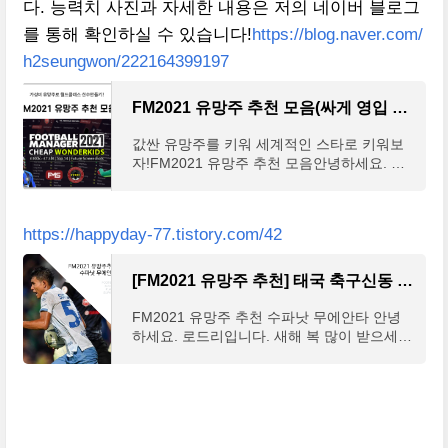
다.
능력치 사진과 자세한 내용은 저의 네이버 블로그
를 통해 확인하실 수 있습니다!
https://blog.naver.com/
h2seungwon/222164399197
FM2021 유망주 추천 모음(싸게 영입 가능)
값싼 유망주를 키워 세계적인 스타로 키워보
자!FM2021 유망주 추천 모음안녕하세요. 로
드리입니다.수험생...
https://happyday-77.tistory.com/42
[FM2021 유망주 추천] 태국 축구신동 수파낫 무에안타
FM2021 유망주 추천 수파낫 무에안타 안녕
하세요. 로드리입니다. 새해 복 많이 받으세요
오늘 소개해드릴 FM2021 유망주는요. 제가
우연히 영입했다가 대박을 치고 있는 선수를
하나 소개해드리려