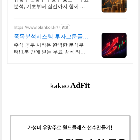
분석, 기초부터 실전까지 함께 주
식 무료 교육 제공, 우량주 무료 정
보 제공, 처음부터 실전까지 같이
합니다
https://www.plankor.kr/
광고
종목분석시스템 투자그룹플랜
가입즉시 무료리포트 100%
주식 공부 시작은 완벽한 분석부
터! 1분 만에 받는 무료 종목 리포
트 신청하기