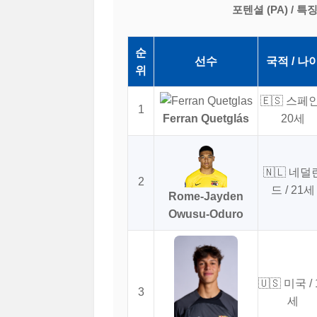
포텐셜 (PA) / 특
순
선수
국적 / 나
위
🇪🇸 스페인
1
Ferran Quetglás
20세
🇳🇱 네덜
2
드 / 21세
Rome-Jayden
Owusu-Oduro
🇺🇸 미국 / 
3
세