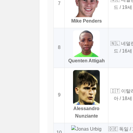
7
드 / 19세
Mike Penders
🇳🇱 네덜
8
드 / 16세
Quenten Attigah
🇮🇹 이탈
9
아 / 18세
Alessandro
Nunziante
🇩🇪 독일 / 
10