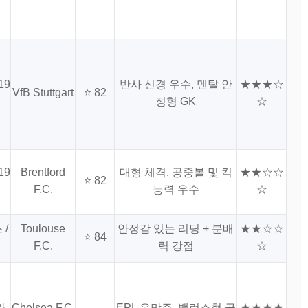
19
반사 신경 우수, 멘탈 안
★★★☆
VfB Stuttgart
⭐ 82
정형 GK
☆
19
Brentford
대형 체격, 공중볼 및 킥
★★☆☆
⭐ 82
F.C.
능력 우수
☆
 /
Toulouse
안정감 있는 리딩 + 분배
★★☆☆
⭐ 84
F.C.
력 강점
☆
란
Chelsea F.C.
EPL 유망주, 밸런스형 골
★★★★