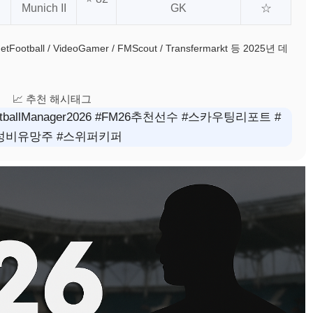
Munich II
GK
☆
etFootball / VideoGamer / FMScout / Transfermarkt 등 2025년 데
📈 추천 해시태그
tballManager2026 #FM26추천선수 #스카우팅리포트 #
성비유망주 #스위퍼키퍼