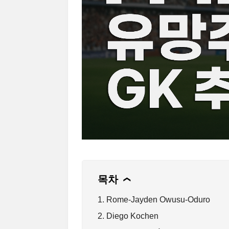
목차
❯
1. Rome‑Jayden Owusu‑Oduro
2. Diego Kochen