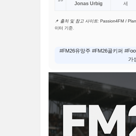
Jonas Urbig
세
📌
출처 및 참고 사이트:
Passion4FM / Plan
이터 기준.
#FM26유망주 #FM26골키퍼 #Foo
가