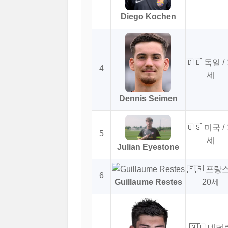
Diego Kochen
🇩🇪 독일 / 
4
세
Dennis Seimen
🇺🇸 미국 / 
5
세
Julian Eyestone
🇫🇷 프랑스
6
Guillaume Restes
20세
🇳🇱 네덜