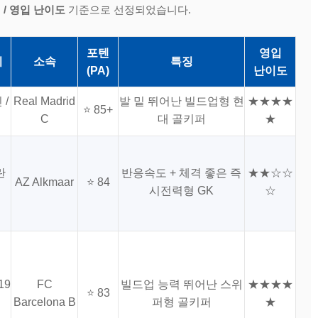
징 / 영입 난이도
기준으로 선정되었습니다.
포텐
영입
이
소속
특징
(PA)
난이도
 /
Real Madrid
발 밑 뛰어난 빌드업형 현
★★★★
⭐ 85+
C
대 골키퍼
★
란
반응속도 + 체격 좋은 즉
★★☆☆
AZ Alkmaar
⭐ 84
시전력형 GK
☆
19
FC
빌드업 능력 뛰어난 스위
★★★★
⭐ 83
Barcelona B
퍼형 골키퍼
★