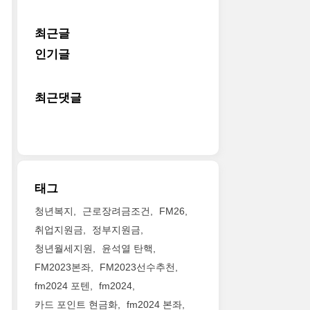
최근글
인기글
최근댓글
태그
청년복지
근로장려금조건
FM26
취업지원금
정부지원금
청년월세지원
윤석열 탄핵
FM2023본좌
FM2023선수추천
fm2024 포텐
fm2024
카드 포인트 현금화
fm2024 본좌